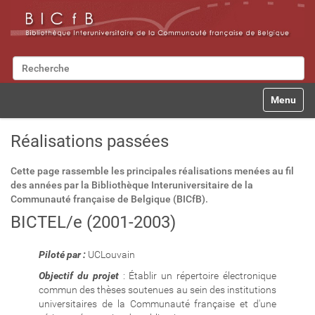
Chercher par
Recherche avancée…
N
Toggle na
a
v
i
Réalisations passées
g
a
Cette page rassemble les principales réalisations menées au fil
t
des années par la Bibliothèque Interuniversitaire de la
i
Communauté française de Belgique (BICfB).
o
n
BICTEL/e (2001-2003)
Piloté par :
UCLouvain
Objectif du projet
: Établir un répertoire électronique
commun des thèses soutenues au sein des institutions
universitaires de la Communauté française et d'une