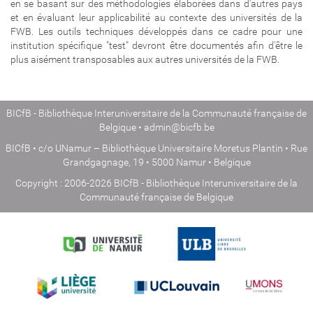
en se basant sur des méthodologies élaborées dans d'autres pays
et en évaluant leur applicabilité au contexte des universités de la
FWB. Les outils techniques développés dans ce cadre pour une
institution spécifique "test" devront être documentés afin d'être le
plus aisément transposables aux autres universités de la FWB.
BICfB - Bibliothèque Interuniversitaire de la Communauté française de
Belgique •
admin@bicfb.be
BICfB • c/o UNamur – Bibliothèque Universitaire Moretus Plantin • Rue
Grandgagnage, 19 • 5000 Namur • Belgique
Copyright : 2006-2026 BICfB - Bibliothèque Interuniversitaire de la
Communauté française de Belgique